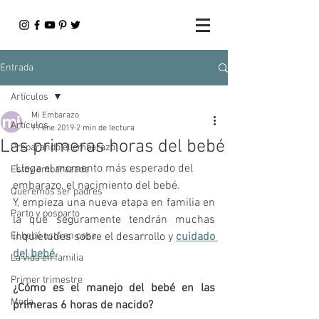
Entrada
Artículos
Mi Embarazo
Artículos
11 ene 2019
2 min de lectura
Las primeras horas del bebé
Preparando el embarazo
 Llega el momento más esperado del 
Estoy embarazada
embarazo, el nacimiento del bebé.
Queremos ser padres
Y, empieza una nueva etapa en familia en 
Parto y posparto
la que seguramente tendrán muchas 
El bebé está en casa
inquietudes sobre el desarrollo y 
cuidado 
del bebé
.
La vida en familia
Primer trimestre
¿Cómo es el manejo del bebé en las 
Moda
primeras 6 horas de nacido?