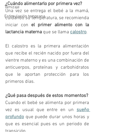
¿Cuándo alimentarlo por primera vez?
Tamizaje
Una vez se entrega el bebé a la mamá, 
Estimulación temprana
cuidando su temperatura, se recomienda 
iniciar con 
el primer alimento con la 
lactancia materna
 que se llama 
calostro
. 
El calostro es la primera alimentación 
que recibe el recién nacido por fuera del 
vientre materno y es una combinación de 
anticuerpos, proteínas y carbohidratos 
que le aportan protección para los 
primeros días. 
¿Qué pasa después de estos momentos?
Cuando el bebé se alimenta por primera 
vez es usual que entre en un 
sueño 
profundo
 que puede durar unos horas y 
que es esencial pues es un periodo de 
transición. 