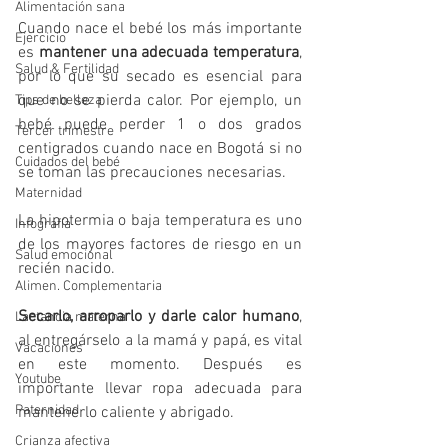
Alimentación sana
Cuando nace el bebé los más importante 
Ejercicio
es 
mantener una adecuada temperatura
, 
Salud & Fertilidad
por lo que su secado es esencial para 
que no se pierda calor. Por ejemplo, un 
Tips de belleza
bebé puede perder 1 o dos grados 
Tercer trimestre
centigrados cuando nace en Bogotá si no 
Cuidados del bebé
se toman las precauciones necesarias. 
Maternidad
La hipotermia o baja temperatura es uno 
Infografía
de los mayores factores de riesgo en un 
Salud emocional
recién nacido.
Alimen. Complementaria
Secarlo, arroparlo y darle calor humano
, 
Lactancia materna
al entregárselo a la mamá y papá, es vital 
Vacaciones
en este momento. Después es 
Youtube
importante llevar ropa adecuada para 
Paternidad
mantenerlo caliente y abrigado. 
Crianza afectiva