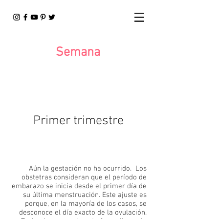
Semana
1
2
3
4
5
6
7
8
9
10
11
12
13
Primer trimestre
1
Aún la gestación no ha ocurrido. Los
obstetras consideran que el período de
embarazo se inicia desde el primer día de
su última menstruación. Este ajuste es
porque, en la mayoría de los casos, se
desconoce el día exacto de la ovulación.