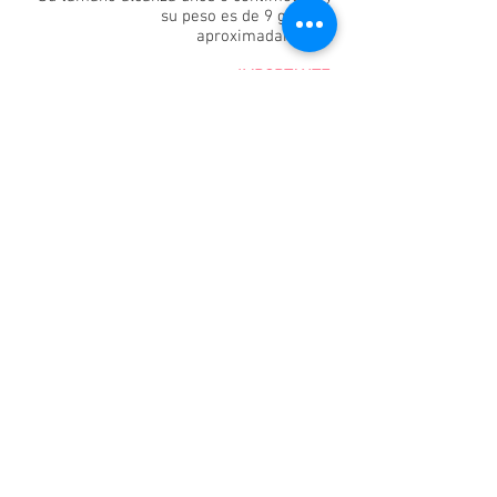
su peso es de 9 gramos
aproximadamente.
IMPORTANTE:
Estas notas te presentan la idea general
del desarrollo de un bebé. Algunos fetos
podrán ir a un ritmo de formación y
crecimiento diferente, pues cada bebé es
un ser único desde la concepción.
12
Esta es una semana muy emocionante en
el desarrollo de tu bebé. La cabeza de tu
bebé se encuentra más derecha y su
cerebro sigue avanzando en su desarrollo.
Tu bebé está entre los 6 y 8 centímetros y
su peso es casi de 14 gramos. Las uñas de
pies y manos ya se comienzan a definir,
así como su oído externo.