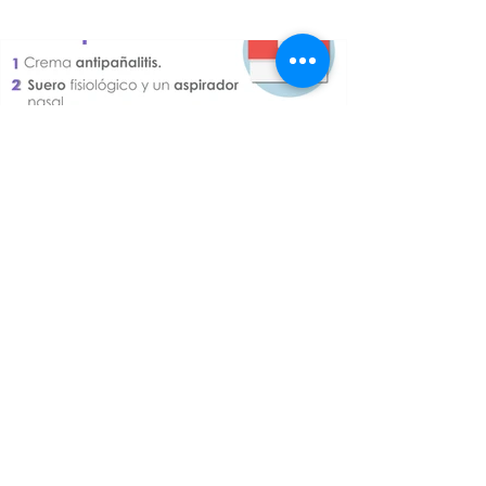
El botiquín para tu bebé 🚑