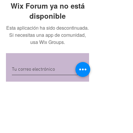
Wix Forum ya no está
disponible
Esta aplicación ha sido descontinuada.
Si necesitas una app de comunidad,
usa Wix Groups.
Quiero suscribirme
Al dar clic en 'Quiero suscribirme',
aceptas las
políticas de privacidad
de Mi
Embarazo S.A.S
Preguntas frecuentes