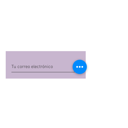
Quiero suscribirme
Al dar clic en 'Quiero suscribirme',
aceptas las
políticas de privacidad
de Mi
Embarazo S.A.S
Preguntas frecuentes