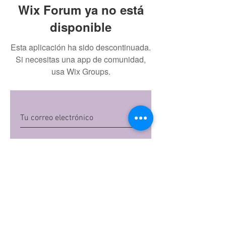
Wix Forum ya no está
disponible
Esta aplicación ha sido descontinuada.
Si necesitas una app de comunidad,
usa Wix Groups.
Quiero suscribirme
Al dar clic en 'Quiero suscribirme',
aceptas las
políticas de privacidad
de Mi
Embarazo S.A.S
Preguntas frecuentes