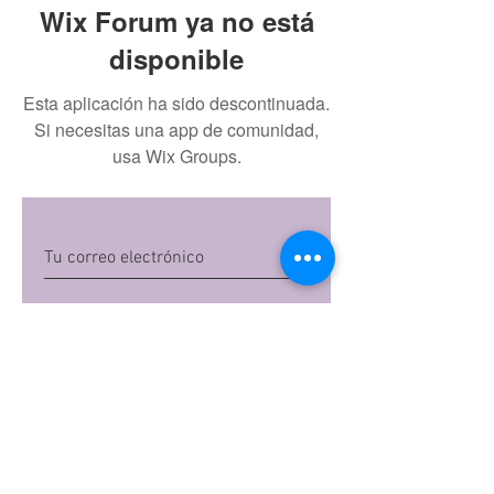
Wix Forum ya no está
disponible
Esta aplicación ha sido descontinuada.
Si necesitas una app de comunidad,
usa Wix Groups.
Quiero suscribirme
Al dar clic en 'Quiero suscribirme',
aceptas las
políticas de privacidad
de Mi
Embarazo S.A.S
Preguntas frecuentes