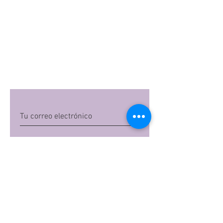
Quiero suscribirme
Al dar clic en 'Quiero suscribirme',
aceptas las
políticas de privacidad
de Mi
Embarazo S.A.S
Preguntas frecuentes