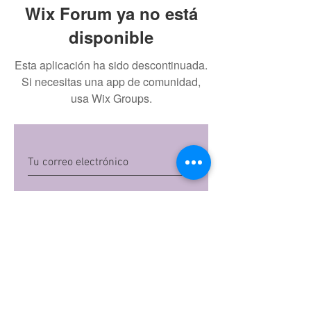
Wix Forum ya no está
disponible
Esta aplicación ha sido descontinuada.
Si necesitas una app de comunidad,
usa Wix Groups.
Quiero suscribirme
Al dar clic en 'Quiero suscribirme',
aceptas las
políticas de privacidad
de Mi
Embarazo S.A.S
Preguntas frecuentes