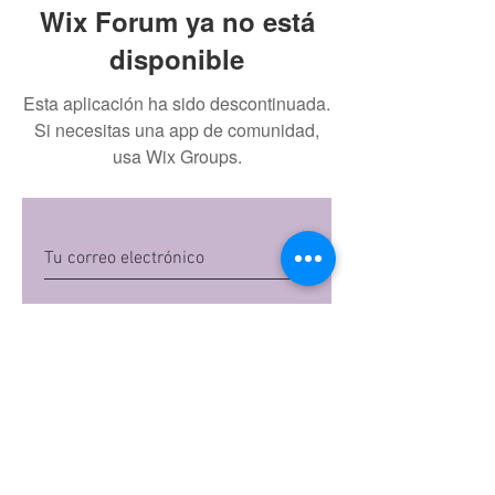
Wix Forum ya no está
disponible
Esta aplicación ha sido descontinuada.
Si necesitas una app de comunidad,
usa Wix Groups.
Quiero suscribirme
Al dar clic en 'Quiero suscribirme',
aceptas las
políticas de privacidad
de Mi
Embarazo S.A.S
Preguntas frecuentes