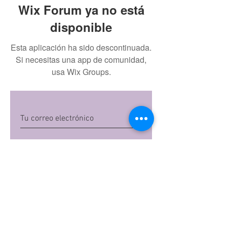
Wix Forum ya no está
disponible
Esta aplicación ha sido descontinuada.
Si necesitas una app de comunidad,
usa Wix Groups.
Quiero suscribirme
Al dar clic en 'Quiero suscribirme',
aceptas las
políticas de privacidad
de Mi
Embarazo S.A.S
Preguntas frecuentes