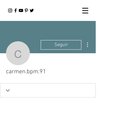
Más acciones
Seguir
carmen.bpm.91
carmen.bpm.91