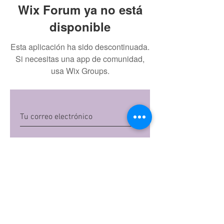
Wix Forum ya no está
disponible
Esta aplicación ha sido descontinuada.
Si necesitas una app de comunidad,
usa Wix Groups.
Quiero suscribirme
Al dar clic en 'Quiero suscribirme',
aceptas las
políticas de privacidad
de Mi
Embarazo S.A.S
Preguntas frecuentes