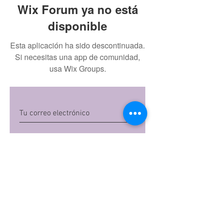
Wix Forum ya no está
disponible
Esta aplicación ha sido descontinuada.
Si necesitas una app de comunidad,
usa Wix Groups.
Quiero suscribirme
Al dar clic en 'Quiero suscribirme',
aceptas las
políticas de privacidad
de Mi
Embarazo S.A.S
Preguntas frecuentes