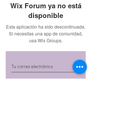
Wix Forum ya no está
disponible
Esta aplicación ha sido descontinuada.
Si necesitas una app de comunidad,
usa Wix Groups.
Quiero suscribirme
Al dar clic en 'Quiero suscribirme',
aceptas las
políticas de privacidad
de Mi
Embarazo S.A.S
Preguntas frecuentes