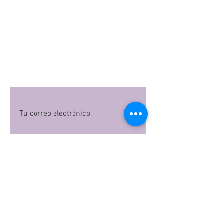
Quiero suscribirme
Al dar clic en 'Quiero suscribirme',
aceptas las
políticas de privacidad
de Mi
Embarazo S.A.S
Preguntas frecuentes