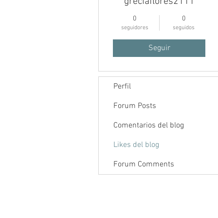
greciaflores2111
0
0
seguidores
seguidos
Seguir
Perfil
Inicio
Foro
Contenido
Forum Posts
Comentarios del blog
Likes del blog
Forum Comments