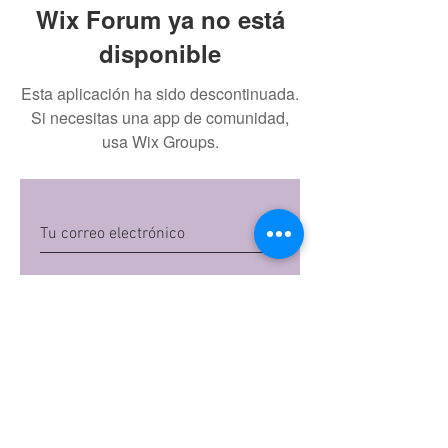
Wix Forum ya no está
disponible
Esta aplicación ha sido descontinuada.
Si necesitas una app de comunidad,
usa Wix Groups.
Quiero suscribirme
Al dar clic en 'Quiero suscribirme',
aceptas las
políticas de privacidad
de Mi
Embarazo S.A.S
Preguntas frecuentes