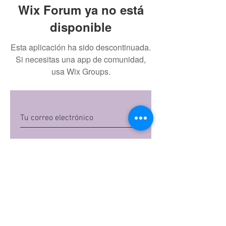
Wix Forum ya no está
disponible
Esta aplicación ha sido descontinuada.
Si necesitas una app de comunidad,
usa Wix Groups.
Quiero suscribirme
Al dar clic en 'Quiero suscribirme',
aceptas las
políticas de privacidad
de Mi
Embarazo S.A.S
Preguntas frecuentes