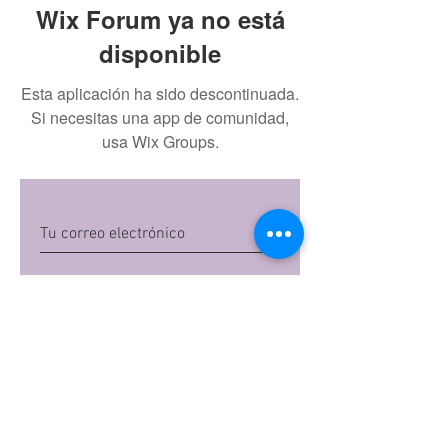
Wix Forum ya no está
disponible
Esta aplicación ha sido descontinuada.
Si necesitas una app de comunidad,
usa Wix Groups.
Quiero suscribirme
Al dar clic en 'Quiero suscribirme',
aceptas las
políticas de privacidad
de Mi
Embarazo S.A.S
Preguntas frecuentes