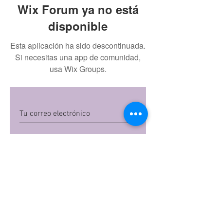
Wix Forum ya no está
disponible
Esta aplicación ha sido descontinuada.
Si necesitas una app de comunidad,
usa Wix Groups.
Quiero suscribirme
Al dar clic en 'Quiero suscribirme',
aceptas las
políticas de privacidad
de Mi
Embarazo S.A.S
Preguntas frecuentes