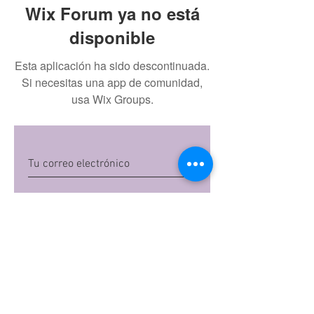
Wix Forum ya no está
disponible
Esta aplicación ha sido descontinuada.
Si necesitas una app de comunidad,
usa Wix Groups.
Quiero suscribirme
Al dar clic en 'Quiero suscribirme',
aceptas las
políticas de privacidad
de Mi
Embarazo S.A.S
Preguntas frecuentes