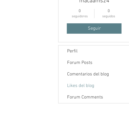
macaams24
0
0
seguidores
seguidos
Seguir
Perfil
Inicio
Foro
Contenido
Forum Posts
Comentarios del blog
Likes del blog
Forum Comments