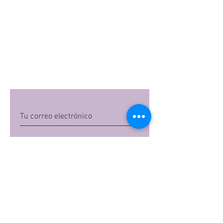
Quiero suscribirme
Al dar clic en 'Quiero suscribirme',
aceptas las
políticas de privacidad
de Mi
Embarazo S.A.S
Preguntas frecuentes