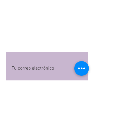
Quiero suscribirme
Al dar clic en 'Quiero suscribirme',
aceptas las
políticas de privacidad
de Mi
Embarazo S.A.S
Preguntas frecuentes