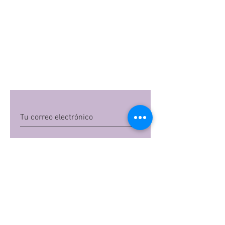
Quiero suscribirme
Al dar clic en 'Quiero suscribirme',
aceptas las
políticas de privacidad
de Mi
Embarazo S.A.S
Preguntas frecuentes