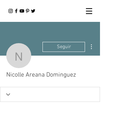
Más acciones
Seguir
Nicolle Areana Domingu
Nicolle Areana Dominguez