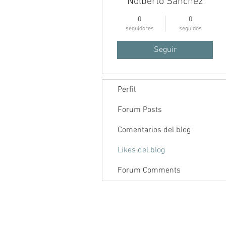
Nolberto Sanchez
0
0
seguidores
seguidos
Seguir
Perfil
Inicio
Foro
Contenido
Forum Posts
Comentarios del blog
Likes del blog
Forum Comments