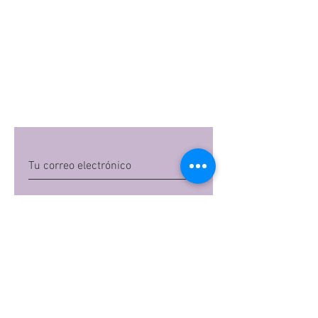
Quiero suscribirme
Al dar clic en 'Quiero suscribirme',
aceptas las
políticas de privacidad
de Mi
Embarazo S.A.S
Preguntas frecuentes