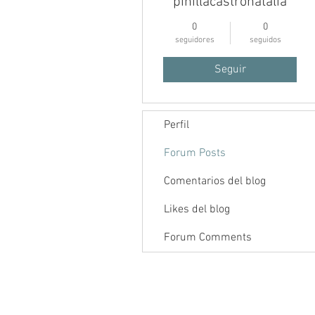
pinillacastronatalia
0
0
seguidores
seguidos
Seguir
Perfil
Inicio
Foro
Contenido
Forum Posts
Comentarios del blog
Likes del blog
Forum Comments