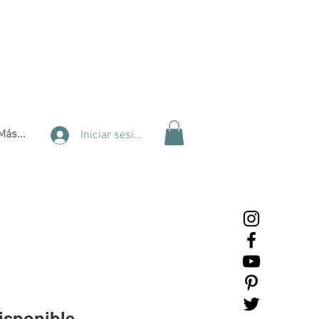
Más...
Iniciar sesión
isponible