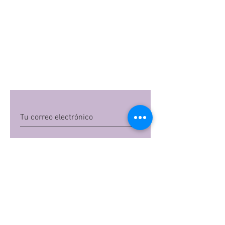
Quiero suscribirme
Al dar clic en 'Quiero suscribirme',
aceptas las
políticas de privacidad
de Mi
Embarazo S.A.S
Preguntas frecuentes