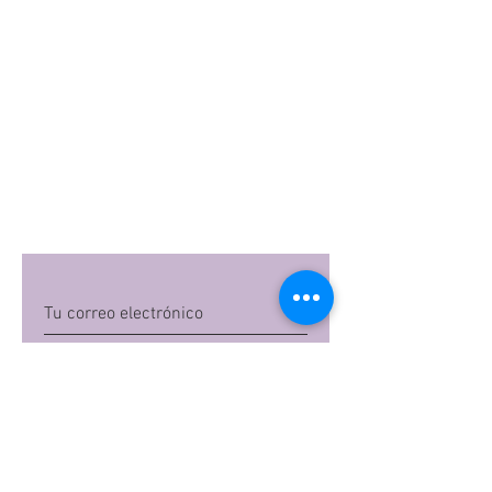
Quiero suscribirme
Al dar clic en 'Quiero suscribirme',
aceptas las
políticas de privacidad
de Mi
Embarazo S.A.S