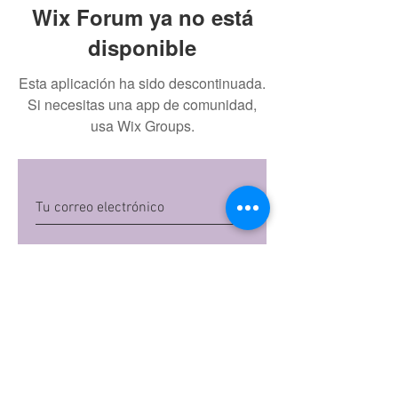
Wix Forum ya no está
disponible
Esta aplicación ha sido descontinuada.
Si necesitas una app de comunidad,
usa Wix Groups.
Quiero suscribirme
Al dar clic en 'Quiero suscribirme',
aceptas las
políticas de privacidad
de Mi
Embarazo S.A.S
Preguntas frecuentes