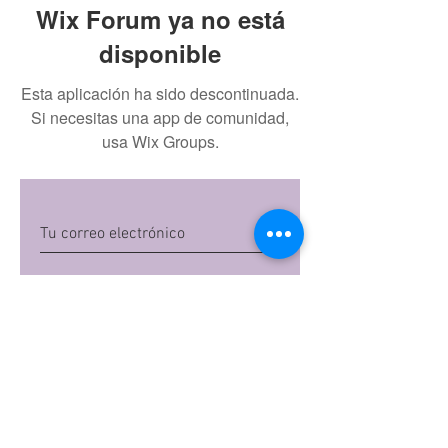
Wix Forum ya no está
disponible
Esta aplicación ha sido descontinuada.
Si necesitas una app de comunidad,
usa Wix Groups.
Quiero suscribirme
Al dar clic en 'Quiero suscribirme',
aceptas las
políticas de privacidad
de Mi
Embarazo S.A.S
Preguntas frecuentes