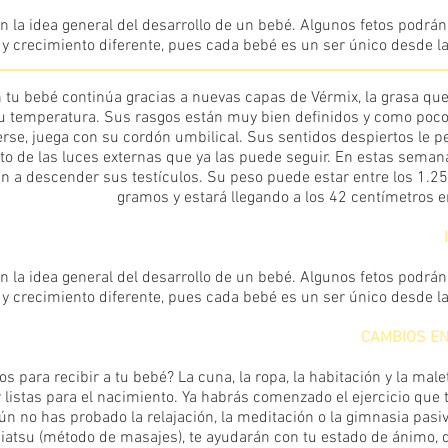
n la idea general del desarrollo de un bebé. Algunos fetos podrán 
y crecimiento diferente, pues cada bebé es un ser único desde l
tu bebé continúa gracias a nuevas capas de Vérmix, la grasa que 
su temperatura. Sus rasgos están muy bien definidos y como poco
se, juega con su cordón umbilical. Sus sentidos despiertos le p
o de las luces externas que ya las puede seguir. En estas semana
 a descender sus testículos. Su peso puede estar entre los 1.25
gramos y estará llegando a los 42 centímetros 
n la idea general del desarrollo de un bebé. Algunos fetos podrán 
y crecimiento diferente, pues cada bebé es un ser único desde l
CAMBIOS EN
 para recibir a tu bebé? La cuna, la ropa, la habitación y la malet
 listas para el nacimiento. Ya habrás comenzado el ejercicio que t
ún no has probado la relajación, la meditación o la gimnasia pasiv
hiatsu (método de masajes), te ayudarán con tu estado de ánimo, 