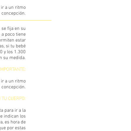
ir a un ritmo
a concepción.
se fija en su
30
 a poco tiene
ermiten estar
s, si tu bebé
0 y los 1.300
en su medida.
IMPORTANTE:
ir a un ritmo
a concepción.
 TU CUERPO:
a para ir a la
e indican los
a, es hora de
que por estas