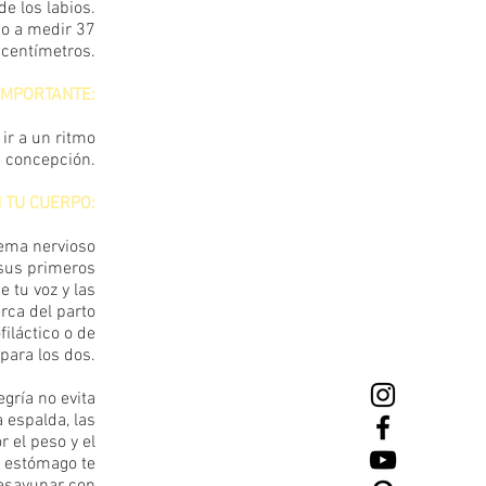
de los labios.
do a medir 37
centímetros.
IMPORTANTE:
ir a un ritmo
a concepción.
 TU CUERPO:
tema nervioso
 sus primeros
e tu voz y las
rca del parto
filáctico o de
para los dos.
gría no evita
a espalda, las
 el peso y el
l estómago te