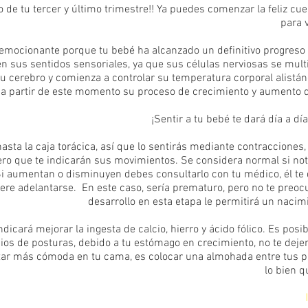
o de tu tercer y último trimestre!! Ya puedes comenzar la feliz cu
para 
emocionante porque tu bebé ha alcanzado un definitivo progreso
n sus sentidos sensoriales, ya que sus células nerviosas se multi
su cerebro y comienza a controlar su temperatura corporal alistá
, a partir de este momento su proceso de crecimiento y aumento 
¡Sentir a tu bebé te dará día a dí
hasta la caja torácica, así que lo sentirás mediante contracciones
ero que te indicarán sus movimientos. Se considera normal si n
Si aumentan o disminuyen debes consultarlo con tu médico, él te 
ere adelantarse. En este caso, sería prematuro, pero no te preo
desarrollo en esta etapa le permitirá un nacimi
ndicará mejorar la ingesta de calcio, hierro y ácido fólico. Es posi
os de posturas, debido a tu estómago en crecimiento, no te deje
ar más cómoda en tu cama, es colocar una almohada entre tus p
lo bien q