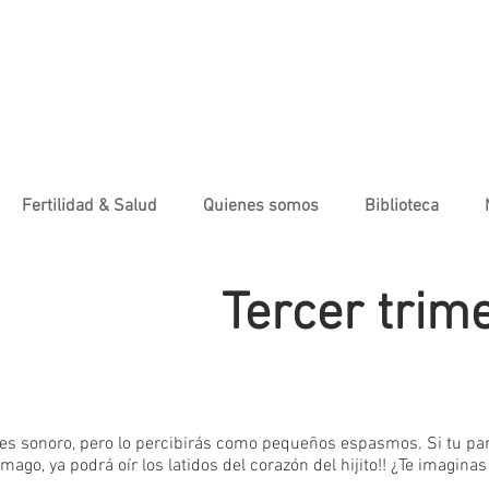
Fertilidad & Salud
Quienes somos
Biblioteca
Tercer trim
35
36
37
3
27
28
29
30
31
32
33
34
 es sonoro, pero lo percibirás como pequeños espasmos. Si tu par
mago, ya podrá oír los latidos del corazón del hijito!! ¿Te imaginas