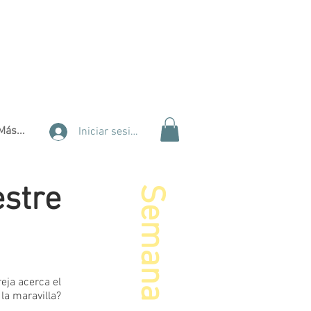
Más...
Iniciar sesión
estre
Semana
8
39
40
eja acerca el
27
 la maravilla?