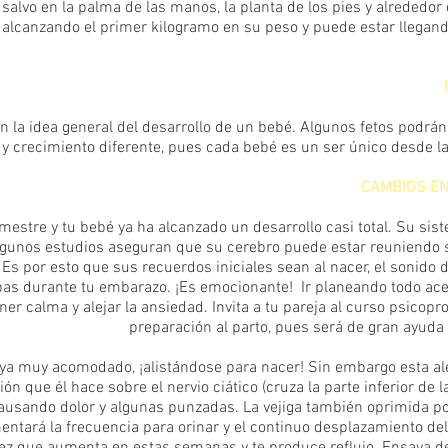
, salvo en la palma de las manos, la planta de los pies y alrededor 
 alcanzando el primer kilogramo en su peso y puede estar llegan
n la idea general del desarrollo de un bebé. Algunos fetos podrán 
y crecimiento diferente, pues cada bebé es un ser único desde l
CAMBIOS EN
imestre y tu bebé ya ha alcanzado un desarrollo casi total. Su sis
lgunos estudios aseguran que su cerebro puede estar reuniendo
Es por esto que sus recuerdos iniciales sean al nacer, el sonido d
s durante tu embarazo. ¡Es emocionante! Ir planeando todo ace
ner calma y alejar la ansiedad. Invita a tu pareja al curso psicopro
preparación al parto, pues será de gran ayuda 
 ya muy acomodado, ¡alistándose para nacer! Sin embargo esta ale
ón que él hace sobre el nervio ciático (cruza la parte inferior de l
causando dolor y algunas punzadas. La vejiga también oprimida por
ntará la frecuencia para orinar y el continuo desplazamiento de