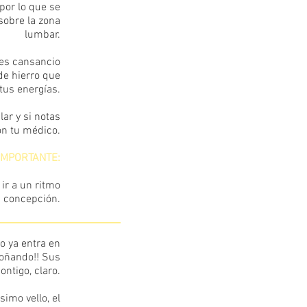
por lo que se
sobre la zona
lumbar.
nes cansancio
de hierro que
tus energías.
ar y si notas
on tu médico.
IMPORTANTE:
ir a un ritmo
a concepción.
o ya entra en
28
soñando!! Sus
ntigo, claro.
simo vello, el