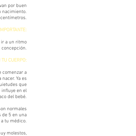
 van por buen
u nacimiento.
centímetros.
IMPORTANTE:
ir a un ritmo
a concepción.
 TU CUERPO:
de comenzar a
 nacer. Ya es
quietudes que
influye en el
aco del bebé.
 son normales
s de 5 en una
 a tu médico.
uy molestos,