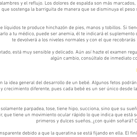
 calambres y el reflujo. Los dolores de espalda son más marcados, 
a que sostenga la barriguita de manera que se disminuya el peso 
 líquidos te produce hinchazón de pies, manos y tobillos. Si tie
arlo a tu médico, puede ser anemia, él te indicará el suplemento 
te devolverá a los niveles normales y con el que recobrarás 
do, está muy sensible y delicado. Aún así hazte el examen regul
algún cambio, consúltalo de inmediato c
n la idea general del desarrollo de un bebé. Algunos fetos podrán 
y crecimiento diferente, pues cada bebé es un ser único desde l
solamente parpadea, tose, tiene hipo, succiona, sino que su sueñ
ir, que tiene un movimiento ocular rápido lo que indica que está 
primeros y dulces sueños, ¿con quién soñará? Co
nsparente debido a que la queratina se está fijando en ella. El finí