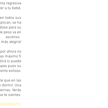
enta regresiva
ver a tu bebé.
 en todos sus
plican, se ha
ndose para su
de peso va en
ascenso.
a más alegría!
, por ahora no
otas máximo 5
dirá si puede
cupes pues su
ento exitoso.
ble que en las
n dormir. Una
iernas. Verás
ue te sientes.
IMPORTANTE: