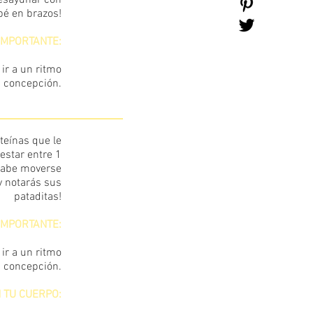
desayunar con
bé en brazos!
IMPORTANTE:
ir a un ritmo
a concepción.
teínas que le
29
estar entre 1
sabe moverse
y notarás sus
pataditas!
IMPORTANTE:
ir a un ritmo
a concepción.
 TU CUERPO: