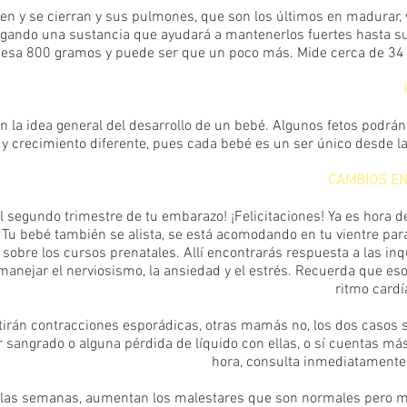
en y se cierran y sus pulmones, que son los últimos en madurar,
gando una sustancia que ayudará a mantenerlos fuertes hasta s
esa 800 gramos y puede ser que un poco más. Mide cerca de 34 
n la idea general del desarrollo de un bebé. Algunos fetos podrán 
y crecimiento diferente, pues cada bebé es un ser único desde l
CAMBIOS EN
el segundo trimestre de tu embarazo! ¡Felicitaciones! Ya es hora 
. Tu bebé también se alista, se está acomodando en tu vientre para
 sobre los cursos prenatales. Allí encontrarás respuesta a las in
manejar el nerviosismo, la ansiedad y el estrés. Recuerda que eso 
ritmo cardí
irán contracciones esporádicas, otras mamás no, los dos casos
ar sangrado o alguna pérdida de líquido con ellas, o sí cuentas má
hora, consulta inmediatamente
las semanas, aumentan los malestares que son normales pero m