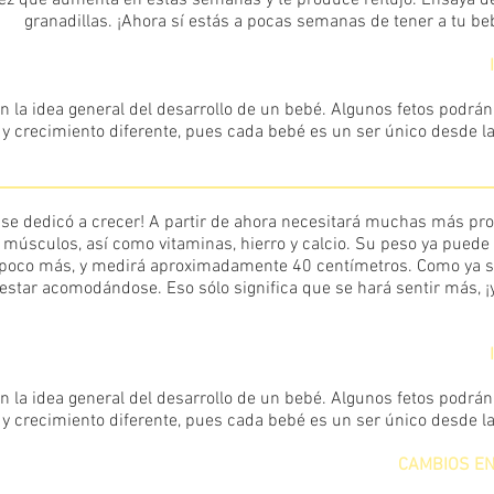
dez que aumenta en estas semanas y te produce reflujo. Ensaya 
granadillas. ¡Ahora sí estás a pocas semanas de tener a tu be
n la idea general del desarrollo de un bebé. Algunos fetos podrán 
y crecimiento diferente, pues cada bebé es un ser único desde l
se dedicó a crecer! A partir de ahora necesitará muchas más pro
músculos, así como vitaminas, hierro y calcio. Su peso ya puede 
n poco más, y medirá aproximadamente 40 centímetros. Como ya 
estar acomodándose. Eso sólo significa que se hará sentir más, ¡
n la idea general del desarrollo de un bebé. Algunos fetos podrán 
y crecimiento diferente, pues cada bebé es un ser único desde l
CAMBIOS EN