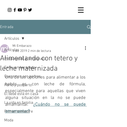
Entrada
Artículos
Mi Embarazo
Artículos
3 dic 2019
2 min de lectura
Alimentando con tetero y
Preparando el embarazo
leche maternizada
Estoy embarazada
Queremos ser padres
Una de las opciones para alimentar a los 
bebés es con leche de fórmula, 
Parto y posparto
especialmente para aquellas que viven 
El bebé está en casa
alguna situación en la no se puede 
La vida en familia
amamantar. 
¿Cuándo no se puede 
amamantar?
Primer trimestre
Moda