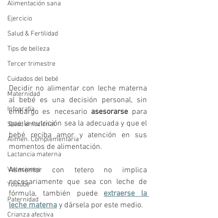
Alimentación sana
Ejercicio
Salud & Fertilidad
Tips de belleza
Tercer trimestre
Cuidados del bebé
Decidir no alimentar con leche materna 
Maternidad
al bebé es una decisión personal, sin 
Infografía
embargo es necesario 
asesorarse
 para 
que la nutrición sea la adecuada y que el 
Salud emocional
bebé reciba amor y atención en sus 
Alimen. Complementaria
momentos de alimentación.
Lactancia materna
Vacaciones
Alimentar con tetero no implica 
necesariamente que sea con leche de 
Youtube
fórmula, también puede 
extraerse la 
Paternidad
leche materna
 y dársela por este medio.
Crianza afectiva