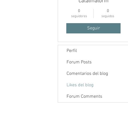
catalinalorin
0
0
seguidores
seguidos
Seguir
Perfil
Inicio
Foro
Contenido
Forum Posts
Comentarios del blog
Likes del blog
Forum Comments