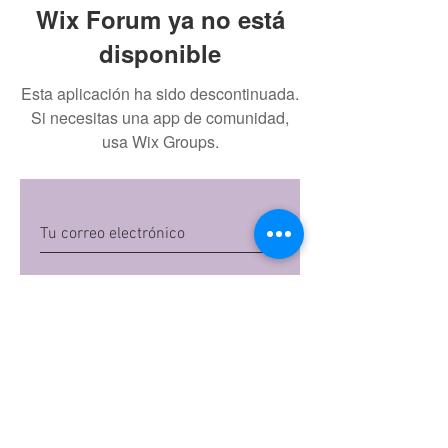
Wix Forum ya no está
disponible
Esta aplicación ha sido descontinuada.
Si necesitas una app de comunidad,
usa Wix Groups.
Quiero suscribirme
Al dar clic en 'Quiero suscribirme',
aceptas las
políticas de privacidad
de Mi
Embarazo S.A.S
Preguntas frecuentes