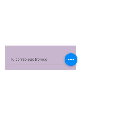
Quiero suscribirme
Al dar clic en 'Quiero suscribirme',
aceptas las
políticas de privacidad
de Mi
Embarazo S.A.S
Preguntas frecuentes