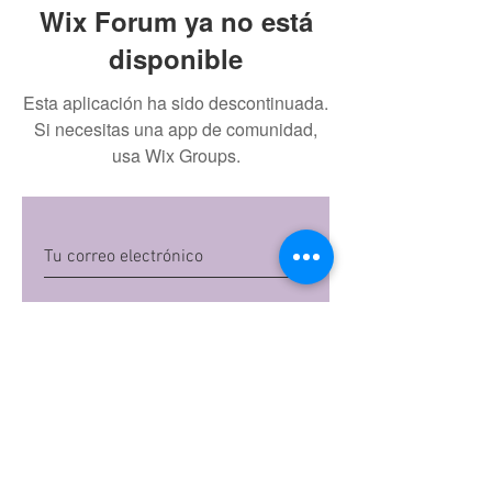
Wix Forum ya no está
disponible
Esta aplicación ha sido descontinuada.
Si necesitas una app de comunidad,
usa Wix Groups.
Quiero suscribirme
Al dar clic en 'Quiero suscribirme',
aceptas las
políticas de privacidad
de Mi
Embarazo S.A.S
Preguntas frecuentes