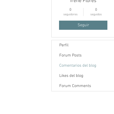
Irene Flores
0
0
seguidores
seguidos
Seguir
Perfil
Inicio
Foro
Contenido
Forum Posts
Comentarios del blog
Likes del blog
Forum Comments