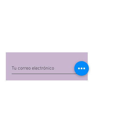
Quiero suscribirme
Al dar clic en 'Quiero suscribirme',
aceptas las
políticas de privacidad
de Mi
Embarazo S.A.S
Preguntas frecuentes