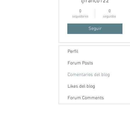
ljfranco122
0
0
seguidores
seguidos
Seguir
Perfil
Inicio
Foro
Contenido
Forum Posts
Comentarios del blog
Likes del blog
Forum Comments