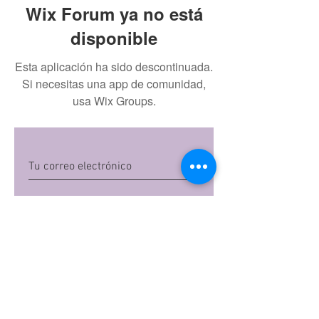
Wix Forum ya no está
disponible
Esta aplicación ha sido descontinuada.
Si necesitas una app de comunidad,
usa Wix Groups.
Quiero suscribirme
Al dar clic en 'Quiero suscribirme',
aceptas las
políticas de privacidad
de Mi
Embarazo S.A.S
Preguntas frecuentes