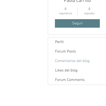
Paola Carrillo
0
0
seguidores
seguidos
Seguir
Perfil
Inicio
Foro
Contenido
Forum Posts
Comentarios del blog
Likes del blog
Forum Comments