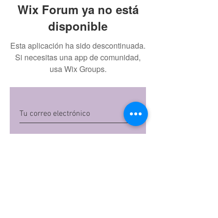
Wix Forum ya no está
disponible
Esta aplicación ha sido descontinuada.
Si necesitas una app de comunidad,
usa Wix Groups.
Quiero suscribirme
Al dar clic en 'Quiero suscribirme',
aceptas las
políticas de privacidad
de Mi
Embarazo S.A.S
Preguntas frecuentes