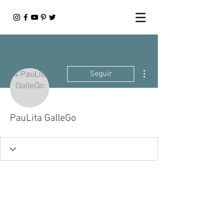
Más acciones
Seguir
PauLita GalleGo