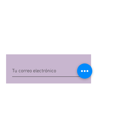
Quiero suscribirme
Al dar clic en 'Quiero suscribirme',
aceptas las
políticas de privacidad
de Mi
Embarazo S.A.S
Preguntas frecuentes