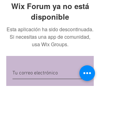
Wix Forum ya no está
disponible
Esta aplicación ha sido descontinuada.
Si necesitas una app de comunidad,
usa Wix Groups.
Quiero suscribirme
Al dar clic en 'Quiero suscribirme',
aceptas las
políticas de privacidad
de Mi
Embarazo S.A.S
Preguntas frecuentes