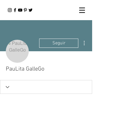
Más acciones
Seguir
PauLita GalleGo