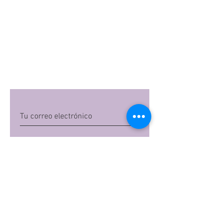
Quiero suscribirme
Al dar clic en 'Quiero suscribirme',
aceptas las
políticas de privacidad
de Mi
Embarazo S.A.S
Preguntas frecuentes