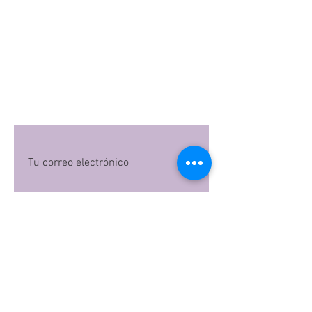
Quiero suscribirme
Al dar clic en 'Quiero suscribirme',
aceptas las
políticas de privacidad
de Mi
Embarazo S.A.S
Preguntas frecuentes