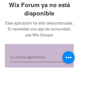
Wix Forum ya no está
disponible
Esta aplicación ha sido descontinuada.
Si necesitas una app de comunidad,
usa Wix Groups.
Quiero suscribirme
Al dar clic en 'Quiero suscribirme',
aceptas las
políticas de privacidad
de Mi
Embarazo S.A.S
Preguntas frecuentes