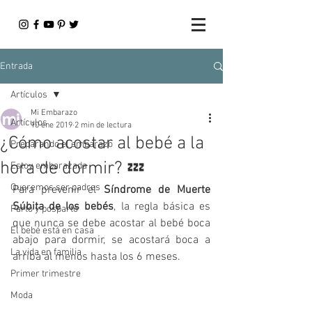
Entrada
Artículos
Mi Embarazo
Artículos
10 ene 2019
2 min de lectura
¿Cómo acostar al bebé a la
Preparando el embarazo
hora de dormir? 💤
Estoy embarazada
Queremos ser padres
Para prevenir el 
Síndrome de Muerte 
Súbita de los bebés
, la regla básica es 
Parto y posparto
que nunca se debe acostar al bebé boca 
El bebé está en casa
abajo para dormir, se acostará boca a 
La vida en familia
arriba al menos hasta los 6 meses.
Primer trimestre
Moda