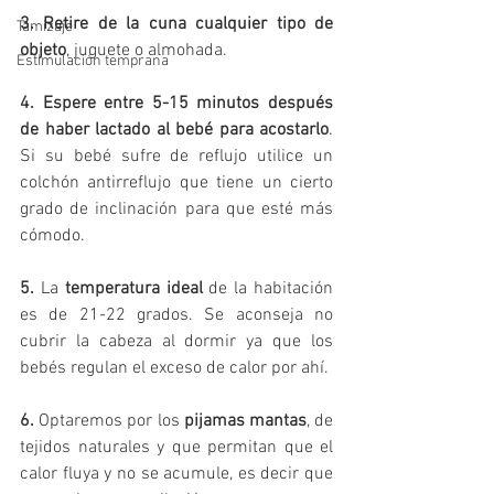
3. Retire de la cuna cualquier tipo de 
Tamizaje
objeto
, juguete o almohada.
Estimulación temprana
4. Espere entre 5-15 minutos después 
de haber lactado al bebé para acostarlo
. 
Si su bebé sufre de reflujo utilice un 
colchón antirreflujo que tiene un cierto 
grado de inclinación para que esté más 
cómodo. 
5.
 La 
temperatura ideal
 de la habitación 
es de 21-22 grados. Se aconseja no 
cubrir la cabeza al dormir ya que los 
bebés regulan el exceso de calor por ahí.
6.
 Optaremos por los 
pijamas mantas
, de 
tejidos naturales y que permitan que el 
calor fluya y no se acumule, es decir que 