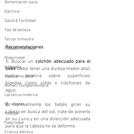
Alimentación sana
Ejercicio
Salud & Fertilidad
Tips de belleza
Tercer trimestre
Recomendaciones
Cuidados del bebé
Maternidad
1.
 Buscar un 
colchón adecuado para el 
Infografía
bebé
 (debe tener una dureza medio-alta), 
nunca dormirá sobre superficies 
Salud emocional
blandas como sofás o colchones de 
Alimen. Complementaria
agua.
Lactancia materna
Vacaciones
2.
 Normalmente los bebés giran su 
cabeza en busca del sol, trate de ponerlo 
Youtube
en su cuna y en una dirección adecuada 
Paternidad
para que la cabeza no se deforme.
Crianza afectiva